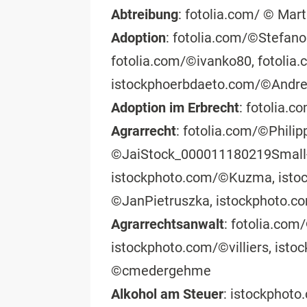
Abtreibung
: fotolia.com/ © Mart
Adoption
: fotolia.com/©Stefan
fotolia.com/©ivanko80, fotolia
istockphoerbdaeto.com/©Andr
Adoption im Erbrecht
: fotolia.
Agrarrecht
: fotolia.com/©Phili
©JaiStock_000011180219Small-K
istockphoto.com/©Kuzma, isto
©JanPietruszka, istockphoto.
Agrarrechtsanwalt
: fotolia.com
istockphoto.com/©villiers, is
©cmedergehme
Alkohol am Steuer
: istockphot