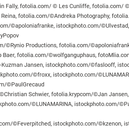
in Fally, fotolia.com/ © Les Cunliffe, fotolia.com/ 
o Reina, fotolia.com/©Andreka Photography, fotol
.com/©apoloniafranke, istockphoto.com/©Ulvestad
eyPopov
com/©Rynio Productions, fotolia.com/©apoloniafra
pp Baer, fotolia.com/©wolfganguphaus, fotoMlia.co
uzman Jansen, istockphoto.com/©faslooff, isto
ckphoto.com/©froxx, istockphoto.com/©LUNAMARI
com/©PaulGrecaud
/©Christian Schwier, fotolia.krypcom/©Jan Jansen
tockphoto.com/©LUNAMARINA, istockphoto.com/©Pa
o.com/©Feverpitched, istockphoto.com/©kzenon, i