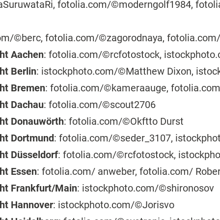
aSuruwataRi, fotolia.com/©moderngolf1984, fotoli
.com/©berc, fotolia.com/©zagorodnaya, fotolia.co
cht Aachen
: fotolia.com/©rcfotostock, istockphot
ht Berlin
: istockphoto.com/©Matthew Dixon, isto
cht Bremen
: fotolia.com/©kameraauge, fotolia.co
cht Dachau
: fotolia.com/©scout2706
cht Donauwörth
: fotolia.com/©Okftto Durst
cht Dortmund
: fotolia.com/©seder_3107, istockph
ht Düsseldorf
: fotolia.com/©rcfotostock, istockp
ht Essen
: fotolia.com/ anweber, fotolia.com/ Rob
ht Frankfurt/Main
: istockphoto.com/©shironosov
cht Hannover
: istockphoto.com/©Jorisvo