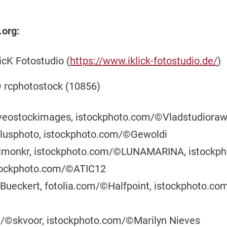
.org:
icK Fotostudio (
https://www.iklick-fotostudio.de/
)
 rcphotostock (10856)
iveostockimages, istockphoto.com/©Vladstudiora
plusphoto, istockphoto.com/©Gewoldi
simonkr, istockphoto.com/©LUNAMARINA, istockph
stockphoto.com/©ATIC12
 Bueckert, fotolia.com/©Halfpoint, istockphoto.c
m/©skvoor, istockphoto.com/©Marilyn Nieves