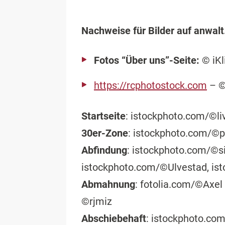
Nachweise für Bilder auf anwalt
Fotos “Über uns”-Seite:
© iKl
https://rcphotostock.com
– ©
Startseite
: istockphoto.com/©l
30er-Zone
: istockphoto.com/©
Abfindung
: istockphoto.com/©
istockphoto.com/©Ulvestad, i
Abmahnung
: fotolia.com/©Axel
©rjmiz
Abschiebehaft
: istockphoto.co