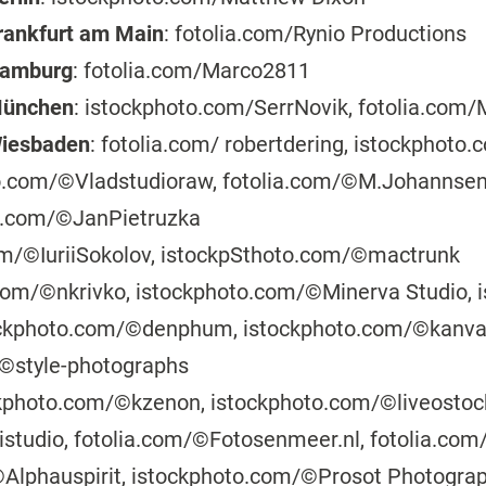
Frankfurt am Main
: fotolia.com/Rynio Productions
 Hamburg
: fotolia.com/Marco2811
 München
: istockphoto.com/SerrNovik, fotolia.com
Wiesbaden
: fotolia.com/ robertdering, istockphoto.
to.com/©Vladstudioraw, fotolia.com/©M.Johannsen
o.com/©JanPietruzka
om/©IuriiSokolov, istockpSthoto.com/©mactrunk
com/©nkrivko, istockphoto.com/©Minerva Studio,
ockphoto.com/©denphum, istockphoto.com/©kanvag
/©style-photographs
ckphoto.com/©kzenon, istockphoto.com/©liveostoc
studio, fotolia.com/©Fotosenmeer.nl, fotolia.co
©Alphauspirit, istockphoto.com/©Prosot Photograp