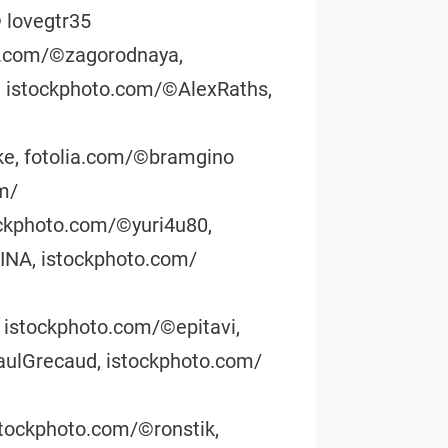
© lovegtr35
ia.com/©zagorodnaya,
, istockphoto.com/©AlexRaths,
nke, fotolia.com/©bramgino
m/
ckphoto.com/©yuri4u80,
NA, istockphoto.com/
, istockphoto.com/©epitavi,
ulGrecaud, istockphoto.com/
stockphoto.com/©ronstik,