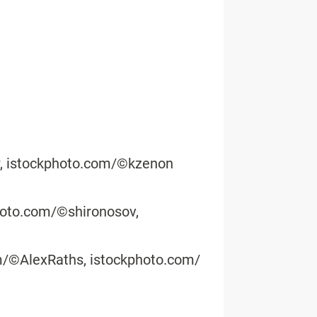
w, istockphoto.com/©kzenon
oto.com/©shironosov,
om/©AlexRaths, istockphoto.com/