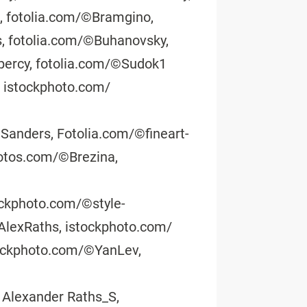
, fotolia.com/©Bramgino,
s, fotolia.com/©Buhanovsky,
ercy, fotolia.com/©Sudok1
, istockphoto.com/
Sanders, Fotolia.com/©fineart-
hotos.com/©Brezina,
ockphoto.com/©style-
AlexRaths, istockphoto.com/
ockphoto.com/©YanLev,
 Alexander Raths_S,