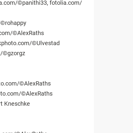
a.com/©panithi33, fotolia.com/
m/©rohappy
o.com/©AlexRaths
ckphoto.com/©Ulvestad
m/©gzorgz
oto.com/©AlexRaths
hoto.com/©AlexRaths
ert Kneschke