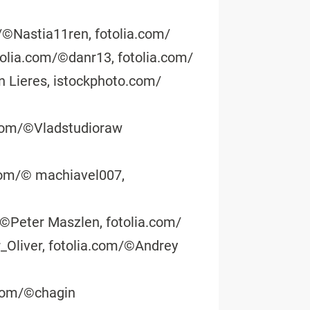
/©Nastia11ren, fotolia.com/
olia.com/©danr13, fotolia.com/
n Lieres, istockphoto.com/
.com/©Vladstudioraw
.com/© machiavel007,
©Peter Maszlen, fotolia.com/
_Oliver, fotolia.com/©Andrey
.com/©chagin