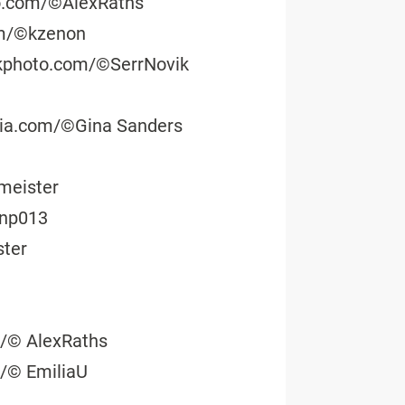
to.com/©AlexRaths
com/©kzenon
ockphoto.com/©SerrNovik
olia.com/©Gina Sanders
tmeister
anp013
ster
m/© AlexRaths
m/© EmiliaU