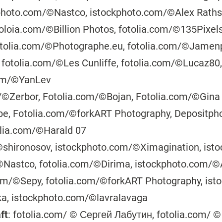
kphoto.com/©Nastco, istockphoto.com/©Alex Raths
toloia.com/©Billion Photos, fotolia.com/©135Pixel
tolia.com/©Photographe.eu, fotolia.com/©Jamenp
: fotolia.com/©Les Cunliffe, fotolia.com/©Lucaz80
com/©YanLev
m/©Zerbor, Fotolia.com/©Bojan, Fotolia.com/©Gina 
obe, Fotolia.com/©forkART Photography, Depositp
olia.com/©Harald 07
©shironosov, istockphoto.com/©Ximagination, ist
©Nastco, fotolia.com/©Dirima, istockphoto.com/©
m/©Sepy, fotolia.com/©forkART Photography, ist
a, istockphoto.com/©lavralavaga
ft
: fotolia.com/ © Сергей Лабутин, fotolia.com/ ©