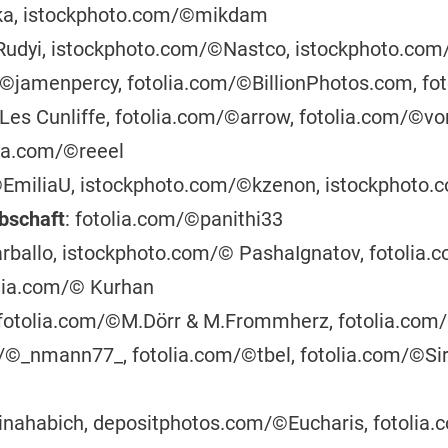
ka, istockphoto.com/©mikdam
Rudyi, istockphoto.com/©Nastco, istockphoto.com
©jamenpercy, fotolia.com/©BillionPhotos.com, fot
Les Cunliffe, fotolia.com/©arrow, fotolia.com/©vo
ia.com/©reeel
©EmiliaU, istockphoto.com/©kzenon, istockphoto
bschaft
: fotolia.com/©panithi33
arballo, istockphoto.com/© PashaIgnatov, fotolia
tolia.com/© Kurhan
fotolia.com/©M.Dörr & M.Frommherz, fotolia.com/
/©_nmann77_, fotolia.com/©tbel, fotolia.com/©Sir
rinahabich, depositphotos.com/©Eucharis, fotolia