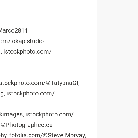
/Marco2811
com/ okapistudio
, istockphoto.com/
 istockphoto.com/©TatyanaGI,
, istockphoto.com/
kimages, istockphoto.com/
m/©Photographee.eu
hy, fotolia.com/©Steve Morvay,