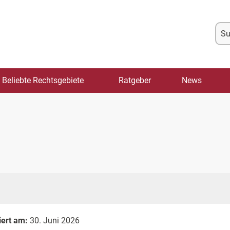
Su
na
Beliebte Rechtsgebiete
Ratgeber
News
iert am:
30. Juni 2026