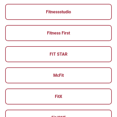
Fitnessstudio
Fitness First
FIT STAR
McFit
FitX