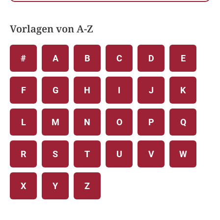
Vorlagen von A-Z
#
A
B
C
D
E
F
G
H
I
J
K
L
M
N
O
P
Q
R
S
T
U
V
W
X
Y
Z