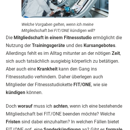
Welche Vorgaben gelten, wenn ich meine
Mitgliedschaft bei FIT/ONE kündigen will?
Die
Mitgliedschaft in einem Fitnessstudio
ermöglicht die
Nutzung der
Trainingsgeräte
und des
Kursangebotes
.
Allerdings fehlt es im Alltag mitunter an der nötigen
Zeit
,
sich auch tatsächlich ausgiebig körperlich zu betätigen.
Aber auch eine
Krankheit
kann den Gang ins
Fitnessstudio verhindern. Daher überlegen auch
Mitglieder der Fitnessstudiokette
FIT/ONE
, wie sie
kündigen
können.
Doch
worauf
muss ich
achten
, wenn ich eine bestehende
Mitgliedschaft bei FIT/ONE beenden möchte? Welche
Fristen
sind dabei einzuhalten? In welchen Fällen bietet
FIT/ONE ggf. eine
Sonderkündigung
an? Gibt es
formale