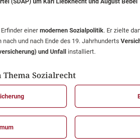
rtei (SDAP) um Karl Liebknecht und August Bebel
 Erfinder einer
modernen Sozialpolitik
. Er zielte d
 nach und nach Ende des 19. Jahrhunderts
Versic
versicherung) und Unfall
installiert.
m Thema Sozialrecht
sicherung
nimum