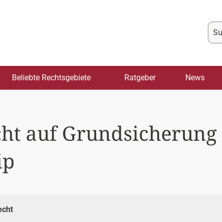
Su
na
Beliebte Rechtsgebiete
Ratgeber
News
echt auf Grundsicherung
ip
echt