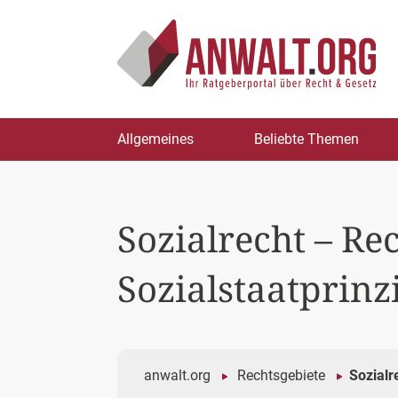
Zum
Allgemeines
Beliebte Themen
Inhalt
springen
Sozialrecht – R
Sozialstaatprinz
anwalt.org
Rechtsgebiete
Sozialr