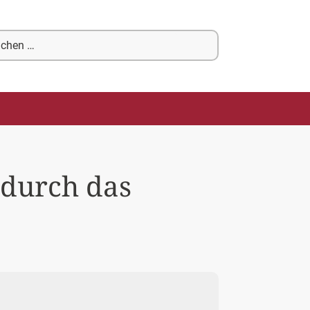
chen
ch:
 durch das