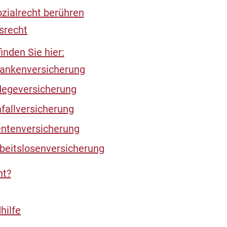
ozialrecht berühren
srecht
nden Sie hier:
rankenversicherung
flegeversicherung
fallversicherung
entenversicherung
beitslosenversicherung
ht?
hilfe