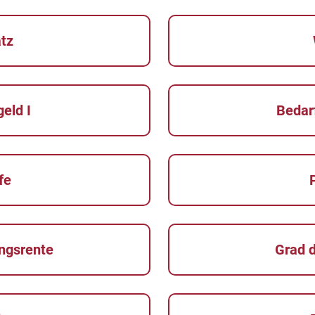
atz
eld I
Bedar
fe
ngsrente
Grad 