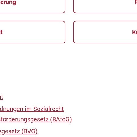
derung
it
K
ht
dnungen im Sozialrecht
förderungsgesetz (BAföG)
sgesetz (BVG)