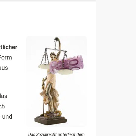
e
tlicher
 Form
aus
das
ch
t und
Das Sozialrecht unterliegt dem