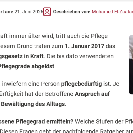
ert am:
21. Juni 2026
Geschrieben von:
Mohamed El-Zaatar
aft immer älter wird, tritt auch die Pflege
diesem Grund traten zum
1. Januar 2017
das
gsgesetz in Kraft
. Die bis dato verwendeten
Pflegegrade abgelöst
.
, inwiefern eine Person
pflegebedürftig
ist. Je
rftigkeit hat der Betroffene
Anspruch auf
 Bewältigung des Alltags
.
ssene Pflegegrad ermitteln?
Welche Stufen der Pfl
 Diesen Fragen geht der nachfolgende Ratgeber auf