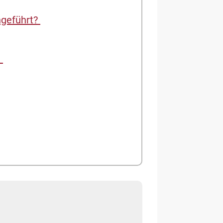
hgeführt?
t