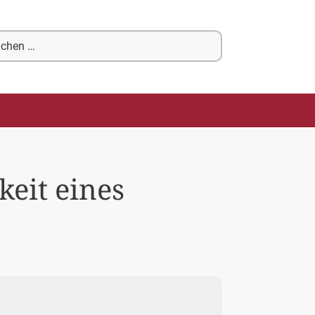
chen
ch:
keit eines