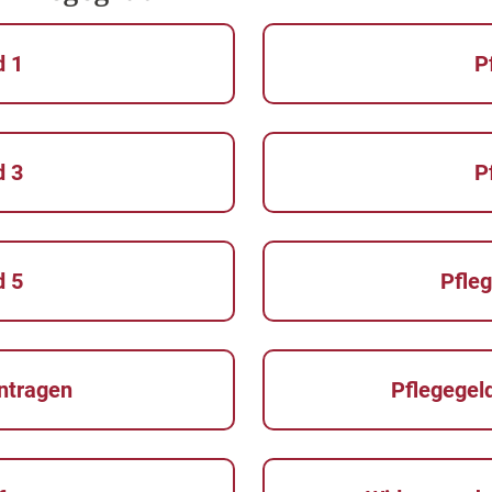
d 1
P
d 3
P
d 5
Pfle
ntragen
Pflegegel