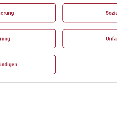
herung
Sozi
erung
Unfa
ündigen