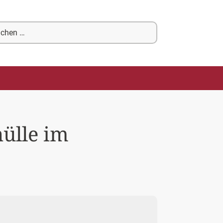
chen
ch:
hülle im