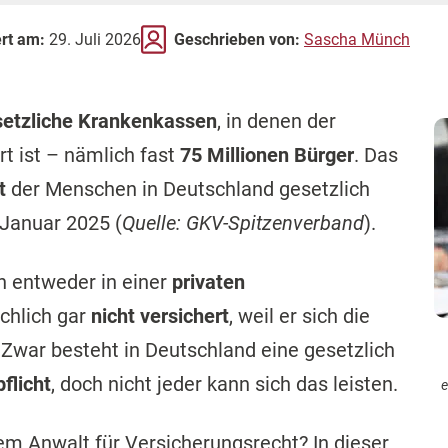
ert am:
29. Juli 2026
Geschrieben von:
Sascha Münch
setzliche Krankenkassen
, in denen der
rt ist – nämlich fast
75 Millionen Bürger
. Das
t
der Menschen in Deutschland gesetzlich
 Januar 2025 (
Quelle: GKV-Spitzenverband
).
n entweder in einer
privaten
chlich gar
nicht versichert
, weil er sich die
. Zwar besteht in Deutschland eine gesetzlich
flicht
, doch nicht jeder kann sich das leisten.
e
em Anwalt für Versicherungsrecht? In dieser