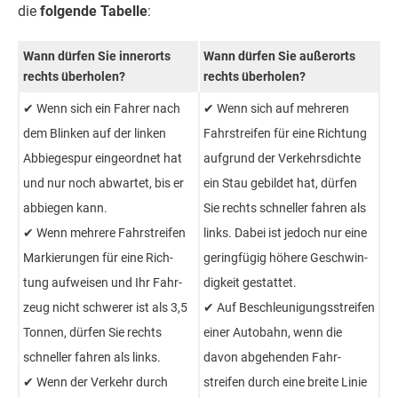
die
folgende Tabelle
:
Wann dürfen Sie inner­orts
Wann dürfen Sie außer­orts
rechts über­holen?
rechts über­holen?
✔ Wenn sich ein Fahrer nach
✔ Wenn sich auf mehreren
dem Blinken auf der linken
Fahr­streifen für eine Richtung
Abbiege­spur eingeordnet hat
aufgrund der Verkehrs­dichte
und nur noch abwartet, bis er
ein Stau gebildet hat, dürfen
ab­biegen kann.
Sie rechts schneller fahren als
✔ Wenn mehrere Fahr­streifen
links. Dabei ist jedoch nur eine
Markie­rungen für eine Rich­
gering­fügig höhere Geschwin­
tung aufweisen und Ihr Fahr­
dig­keit gestattet.
zeug nicht schwerer ist als 3,5
✔ Auf Be­schleuni­gungs­streifen
Tonnen, dürfen Sie rechts
einer Auto­bahn, wenn die
schneller fahren als links.
davon ab­gehenden Fahr­
✔ Wenn der Verkehr durch
streifen durch eine breite Linie