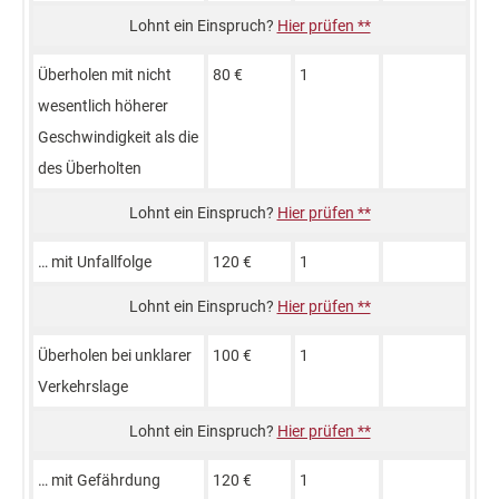
Hier prüfen **
Über­holen mit nicht
80 €
1
wesentlich höherer
Geschwin­digkeit als die
des Überhol­ten
Hier prüfen **
… mit Unfall­folge
120 €
1
Hier prüfen **
Überholen bei unklarer
100 €
1
Verkehrs­lage
Hier prüfen **
… mit Gefähr­dung
120 €
1