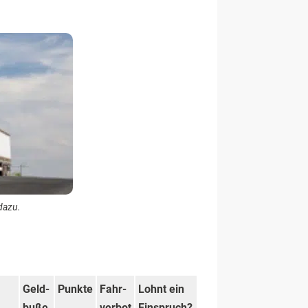
dazu.
Geld­
Punkte
Fahr­
Lohnt ein
buße
verbot
Einspruch?