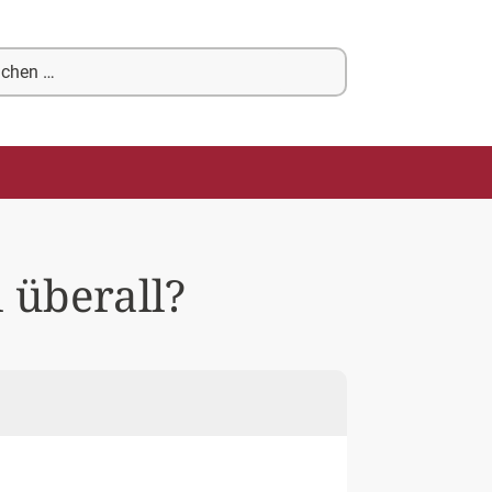
chen
ch:
 überall?