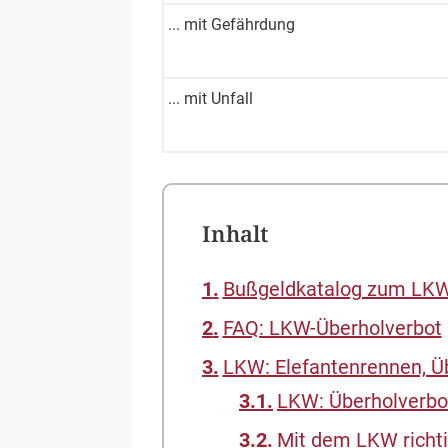
... mit Ge­fährdung
... mit Unfall
Inhalt
Bußgeldkatalog zum LKW
FAQ: LKW-Überholverbot
LKW: Elefantenrennen, Ü
LKW: Überholverbot
Mit dem LKW richti