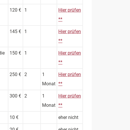
120 €
1
Hier prüfen
**
145 €
1
Hier prüfen
**
die
150 €
1
Hier prüfen
**
250 €
2
1
Hier prüfen
Monat
**
300 €
2
1
Hier prüfen
Monat
**
10 €
eher nicht
20 €
eher nicht