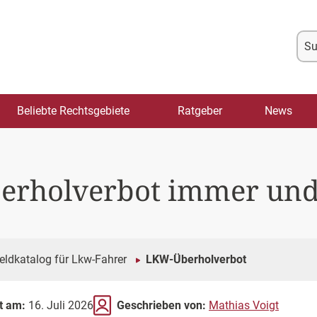
Su
na
Beliebte Rechtsgebiete
Ratgeber
News
berholverbot immer und
ldkatalog für Lkw-Fahrer
LKW-Überholverbot
rt am:
16. Juli 2026
Geschrieben von:
Mathias Voigt