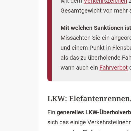
Mit dem
Verkehrszeichen
2
Gesamtgewicht von mehr als
Mit welchen Sanktionen ist
Missachten Sie ein angeor
und einem Punkt in Flensbu
als das zu überholende Fah
wann auch ein
Fahrverbot
d
LKW: Elefantenrennen,
Ein
generelles LKW-Überholver
sich das einige Verkehrsteilne