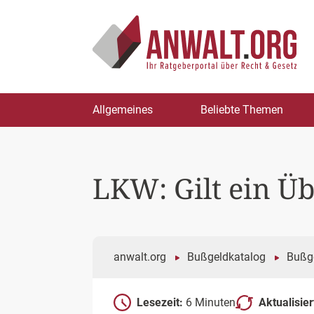
Zum
Allgemeines
Beliebte Themen
Inhalt
springen
LKW: Gilt ein Ü
anwalt.org
Bußgeldkatalog
Bußge
Lesezeit:
6 Minuten
Aktualisie