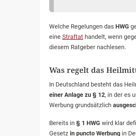
In Deutschland besteht das Hei
einer Anlage zu § 12
, in der es
Werbung grundsätzlich
ausgesc
Bereits in
§ 1 HWG
wird klar def
Gesetz
in puncto Werbung
in De
Arzneimittel
Medizinprod
andere Mitt
auf die Erke
oder krankha