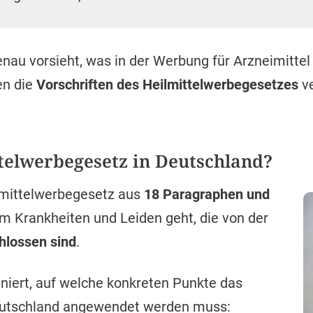
lmittelwerbegesetz aus
18 Paragraphen und
 um Krankheiten und Leiden geht, die von der
hlossen sind
.
iniert, auf welche konkreten Punkte das
utschland angewendet werden muss:
 im Sinne des § 2 des Arzneimittelgesetzes,
ukte im Sinne des § 3 des Medizinproduktegesetz
el, Verfahren, Behandlungen und Gegenstände, sow
nnung, Beseitigung oder Linderung von Krankheite
ften Beschwerden bei Mensch oder Tier bezieht, s