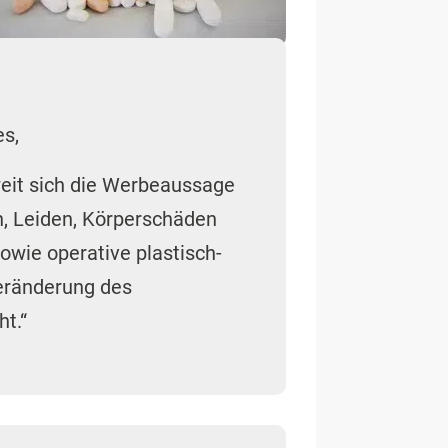
Veränderung des
t.“
lsweise Ärzte, Apotheker
eit
(Verbraucher) richtet. Als
te und die Leistung dieser