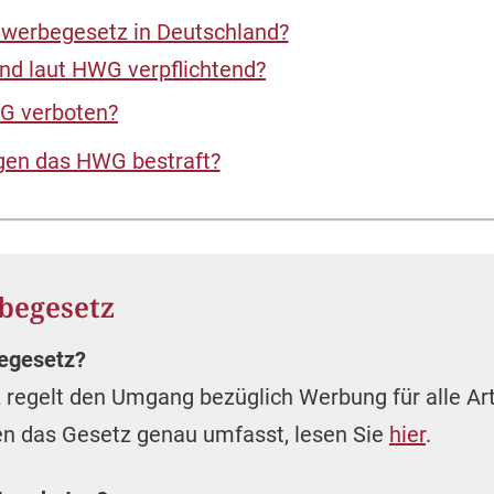
begesetz
begesetz?
 regelt den Umgang bezüglich Werbung für alle Ar
en das Gesetz genau umfasst, lesen Sie
hier
.
t verboten?
dukte darf in keinem Fall irreführend sein. Zudem
d Nebenwirkungen hingewiesen werden muss.
 bei Verstößen gegen das HWG?
ttelwerbegesetz können sowohl Ordnungswidrigkei
nen dann drohen, lesen Sie
hier
.