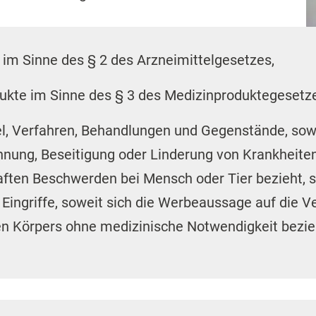
 Eingriffe, soweit sich die Werbeaussage auf die 
n Körpers ohne medizinische Notwendigkeit bezieh
HWG zwischen
Werbung in Fachkreisen
(wie beispie
nd Werbung, die sich an die
allgemeine Öffentlichk
alle Aussagen angesehen, welche sich auf
Produk
 dieser
anzukurbeln
.
aut HWG verpflichtend?