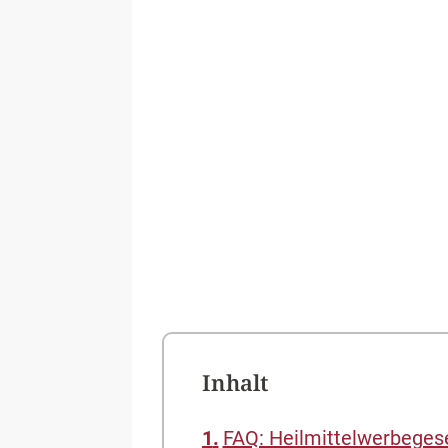
Inhalt
FAQ: Heilmittelwerbeges
Was regelt das Heilmitte
Welche Angaben si
Was ist gemäß HW
Wie werden Verstöße ge