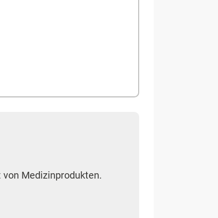
t von Medizinprodukten.
 sieht das
Medizinrecht
vor,
ten als auch Straftaten