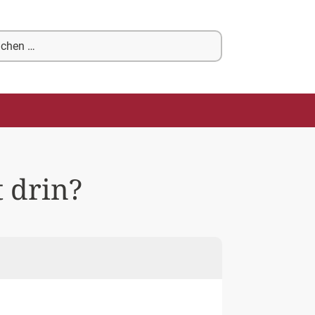
chen
ch:
 drin?