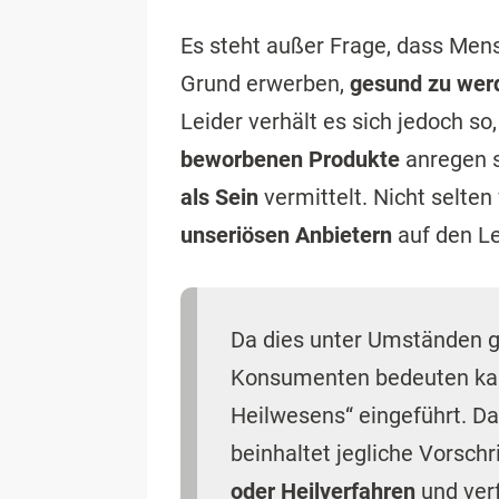
Da dies unter Umständen 
Konsumenten bedeuten ka
Heilwesens“ eingeführt. 
beinhaltet jegliche Vorsch
oder Heilverfahren
und verf
Welche Regelungen das
HWG
ge
eine
Straftat
handelt, wenn geg
diesem Ratgeber nachlesen.
Was regelt das Heilmit