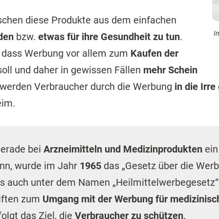
gerade bei
Arzneimitteln und Medizinprodukten
ein
nn, wurde im Jahr
1965
das „Gesetz über die Wer
Das auch unter dem Namen „Heilmittelwerbegesetz
riften zum
Umgang mit der Werbung für medizinisch
olgt das Ziel, die
Verbraucher zu schützen
.
nau vorsieht, was in der Werbung für Arzneimitte
en die
Vorschriften des Heilmittelwerbegesetzes
ve
telwerbegesetz in Deutschland?