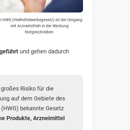
 großes Risiko für die
bung auf dem Gebiete des
“ (HWG) bekannte Gesetz
e Produkte, Arzneimittel
l
erlaubt ist
und ob es sich um
rstoßen wird, können Sie in