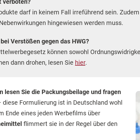
 lesen Sie die Packungsbeilage und fragen
 diese Formulierung ist in Deutschland wohl
Am Ende eines jeden Werbefilms über
eimittel
flimmert sie in der Regel über den
schen diese Produkte aus dem einfachen
I
den
bzw.
etwas für ihre Gesundheit zu tun
.
o, dass Werbung vor allem zum
Kaufen der
oll und daher in gewissen Fällen
mehr Schein
en werden Verbraucher durch die Werbung
in die Irre
eim.