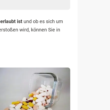
Auf welche Mittel bezieht sich das HWG?
es,
eit sich die Werbeaussage
n, Leiden, Körperschäden
owie operative plastisch-