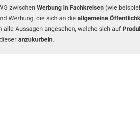
che
Pflichtangaben
ein Arzneimittel aufweisen
acht werden soll. Unter anderem gehören
imittels