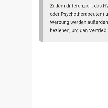
§ 4 HWG
fasst zusammen, wel
muss, wenn
Reklame
dafür gem
folgende Angaben
dazu:
Name der Firma
Sitz des Unternehmens
Arzneimittelbezeichnung
Zusammensetzung des Arzne
Anwendungsgebiete
Gegenanzeigen