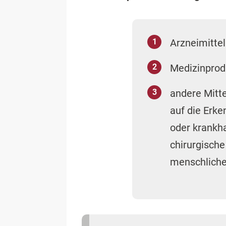
chirurgische
menschliche
Zudem differenziert das 
oder Psychotherapeuten) u
Werbung werden außerdem 
beziehen, um den Vertrieb
Welche Angaben sind l