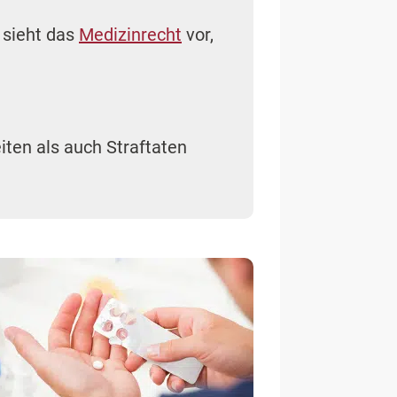
m HWG (Heilmittelwerbegesetz) ist der Umgang
mit Arzneimitteln in der Werbung
festgeschrieben.
 geführt
und gehen dadurch