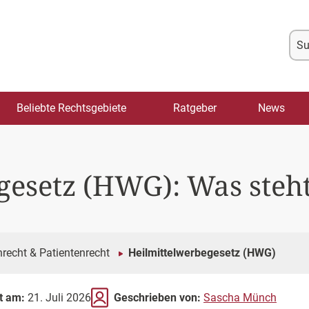
Su
na
Beliebte Rechtsgebiete
Ratgeber
News
gesetz (HWG): Was steht
recht & Patientenrecht
Heilmittelwerbegesetz (HWG)
rt am:
21. Juli 2026
Geschrieben von:
Sascha Münch