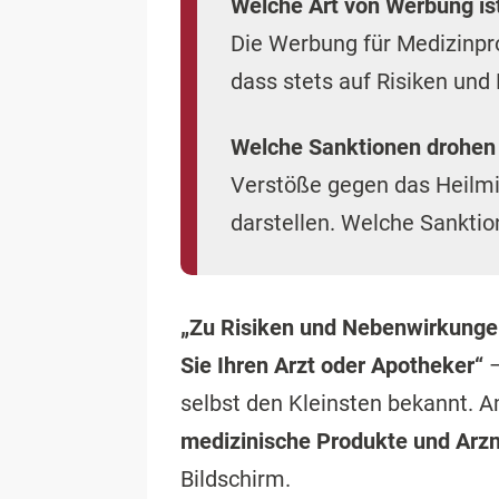
„Zu Risiken und Nebenwirkungen
Sie Ihren Arzt oder Apotheker“
–
selbst den Kleinsten bekannt. 
medizinische Produkte und Arzn
Bildschirm.
Es steht außer Frage, dass Men
Grund erwerben,
gesund zu wer
Leider verhält es sich jedoch s
beworbenen Produkte
anregen s
als Sein
vermittelt. Nicht selt
unseriösen Anbietern
auf den L