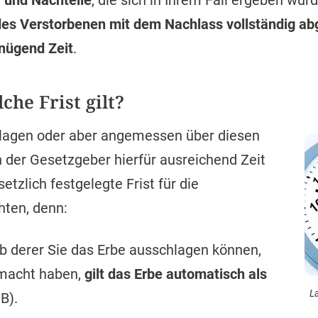
 und Nachteile
, die sich in Ihrem Fall ergeben wü
es Verstorbenen mit dem Nachlass vollständig ab
nügend Zeit
.
che Frist gilt?
hlagen oder aber angemessen über diesen
 der Gesetzgeber hierfür ausreichend Zeit
tzlich festgelegte Frist für die
ten, denn:
alb derer Sie das Erbe ausschlagen können,
emacht haben,
gilt das Erbe automatisch als
L
B).