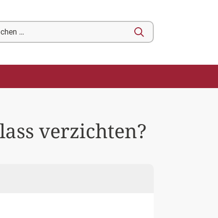
chen
ch:
ass verzichten?