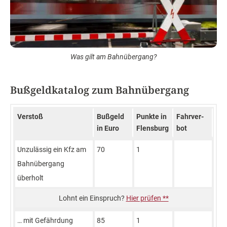
Was gilt am Bahnübergang?
Bußgeldkatalog zum Bahnübergang
Ver­stoß
Buß­geld
Punk­te in
Fahr­ver­
in Euro
Flens­burg
bot
Unzulässig ein Kfz am
70
1
Bahnübergang
überholt
Hier prüfen **
… mit Gefährdung
85
1