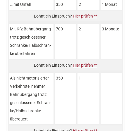
… mit Unfall
350
2
1 Monat
Hier prüfen **
Mit Kfz Bahnübergang
700
2
3 Monate
trotz geschlossener
Schran­ke/Halb­schran­
ke überfahren
Hier prüfen **
Als nichtmotorisierter
350
1
Verkehrsteilnehmer
Bahnübergang trotz
geschlossener Schran­
ke/Halb­schran­ke
überquert
Hier prüfen **