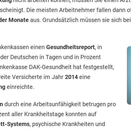
kung
nicht arbeiten können, müssen Sie einen Arzt
cheinigt. Die meisten Arbeitnehmer fallen dann of
der Monate
aus. Grundsätzlich müssen sie sich b
rankenkassen einen
Gesundheitsreport
, in
 der Deutschen in Tagen und in Prozent
kenkasse DAK-Gesundheit hat festgestellt,
weite Versicherte im Jahr
2014
eine
ung
einreichte.
en
durch eine Arbeitsunfähigkeit betrugen pro
zent aller Krankheitstage konnten auf
tt-Systems
, psychische Krankheiten und