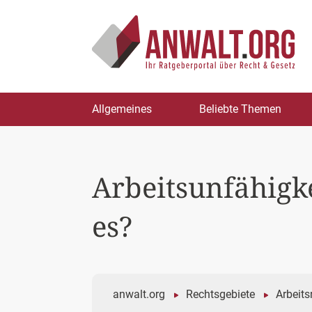
Zum
Allgemeines
Beliebte Themen
Inhalt
springen
Arbeitsunfähigke
es?
anwalt.org
Rechtsgebiete
Arbeits