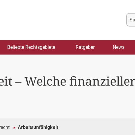
Su
na
Beliebte Rechtsgebiete
Ratgeber
News
it – Welche finanzielle
recht
Arbeitsunfähigkeit