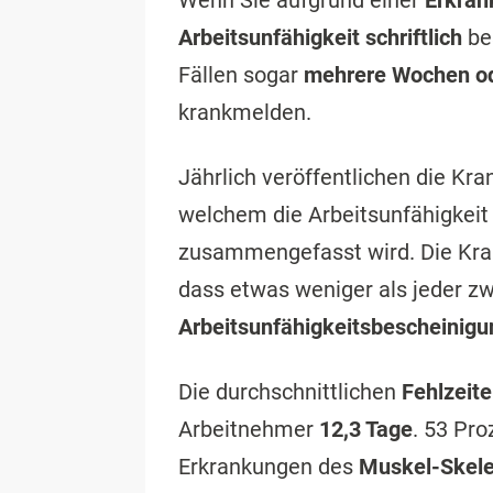
Wenn Sie aufgrund einer
Erkran
Arbeitsunfähigkeit schriftlich
bes
Fällen sogar
mehrere Wochen o
krankmelden.
Jährlich veröffentlichen die K
welchem die Arbeitsunfähigkeit
zusammengefasst wird. Die Kran
dass etwas weniger als jeder z
Arbeitsunfähigkeits­­bescheinig
Die durchschnittlichen
Fehlzeit
Arbeitnehmer
12,3 Tage
. 53 Pro
Erkrankungen des
Muskel-Skele