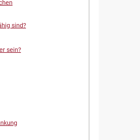
ichen
ähig sind?
er sein?
rankung