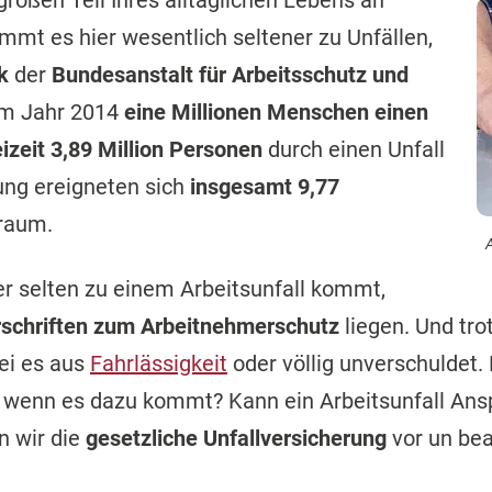
roßen Teil Ihres alltäglichen Lebens an
mmt es hier wesentlich seltener zu Unfällen,
k
der
Bundesanstalt für Arbeitsschutz und
im Jahr 2014
eine Millionen Menschen einen
izeit 3,89 Million Personen
durch einen Unfall
ung ereigneten sich
insgesamt 9,77
traum.
A
er selten zu einem Arbeitsunfall kommt,
rschriften zum Arbeitnehmerschutz
liegen. Und tro
ei es aus
Fahrlässigkeit
oder völlig unverschuldet.
, wenn es dazu kommt? Kann ein Arbeitsunfall An
n wir die
gesetzliche Unfallversicherung
vor un bea