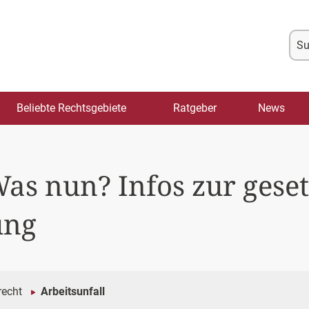
Su
na
Beliebte Rechtsgebiete
Ratgeber
News
Was nun? Infos zur gese
ung
recht
Arbeitsunfall