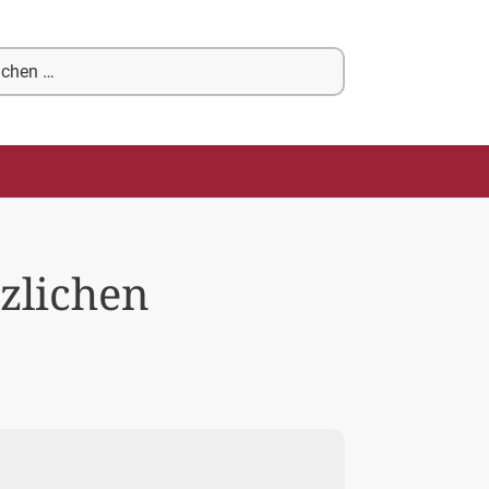
chen
ch:
tzlichen