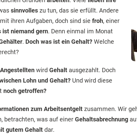
edlichen Gründen
arbeiten
. Viele
lieben ihre
twas
sinnvolles
zu tun, das sie erfüllt. Andere
mit ihren Aufgaben, doch sind sie
froh
, einer
s ist niemand gern
. Denn einmal im Monat
Gehälter
.
Doch was ist ein Gehalt?
Welche
erecht?
Angestellten
wird
Gehalt
ausgezahlt. Doch
zwischen Lohn und Gehalt?
Und wird diese
t
noch getroffen?
formationen zum Arbeitsentgelt
zusammen. Wir ge
n, betrachten, was auf einer
Gehaltsabrechnung
auf
it gutem Gehalt
dar.