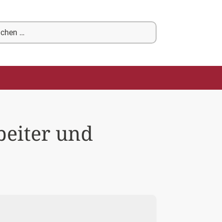
chen
ch:
beiter und