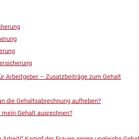
cherung
herung
herung
ersicherung
ür Arbeitgeber – Zusatzbeiträge zum Gehalt
n die Gehaltsabrechnung aufheben?
t mein Gehalt ausrechnen?
he Arbeit!“ Kampf der Frauen gegen ungleiche Geha