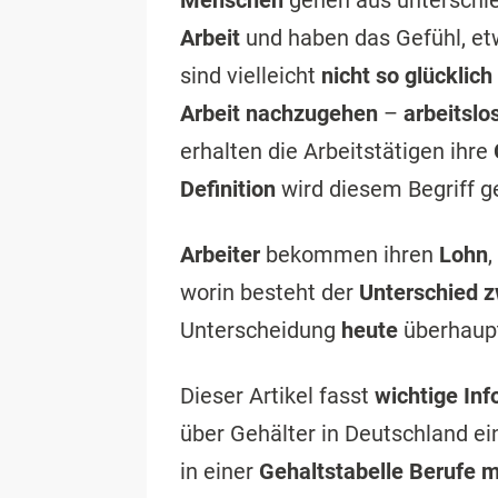
Menschen
gehen aus unterschi
Arbeit
und haben das Gefühl, e
sind vielleicht
nicht so glücklich
Arbeit nachzugehen
–
arbeitslo
erhalten die Arbeitstätigen ihre
Definition
wird diesem Begriff g
Arbeiter
bekommen ihren
Lohn
,
worin besteht der
Unterschied 
Unterscheidung
heute
überhaup
Dieser Artikel fasst
wichtige In
über Gehälter in Deutschland ei
in einer
Gehaltstabelle Berufe m