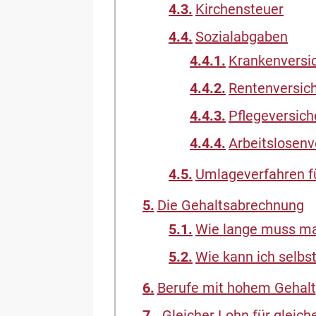
Kirchensteuer
Sozialabgaben
Krankenversi
Rentenversic
Pflegeversic
Arbeitslosenv
Umlageverfahren f
Die Gehaltsabrechnung
Wie lange muss ma
Wie kann ich selbs
Berufe mit hohem Gehalt
„Gleicher Lohn für gleic