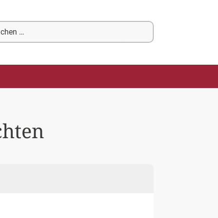
chen
ch:
chten