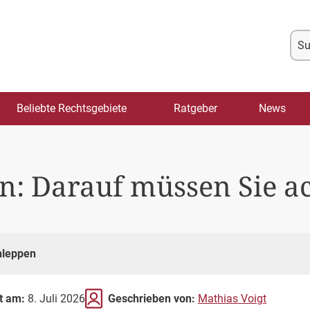
Su
na
Beliebte Rechtsgebiete
Ratgeber
News
n: Darauf müssen Sie a
hleppen
rt am:
8. Juli 2026
Geschrieben von:
Mathias Voigt