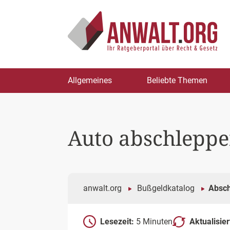
Zum
Allgemeines
Beliebte Themen
Inhalt
springen
Auto abschleppe
anwalt.org
Bußgeldkatalog
Absc
Lesezeit:
5 Minuten
Aktualisie