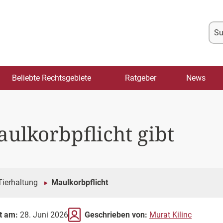
Su
na
Beliebte Rechtsgebiete
Ratgeber
News
ulkorbpflicht gibt
Tierhaltung
Maulkorbpflicht
rt am:
28. Juni 2026
Geschrieben von:
Murat Kilinc