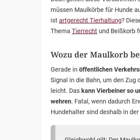
müssen Maulkörbe für Hunde au
ist
artgerecht Tierhaltung
? Dies
Thema
Tierrecht
und Beißkorb f
Wozu der Maulkorb be
Gerade in
öffentlichen Verkehrs
Signal in die Bahn, um den Zug
leicht. Das
kann Vierbeiner so u
wehren
. Fatal, wenn dadurch E
Hundehalter sind deshalb in der 
Gleichwohl gilt: Der Maulk