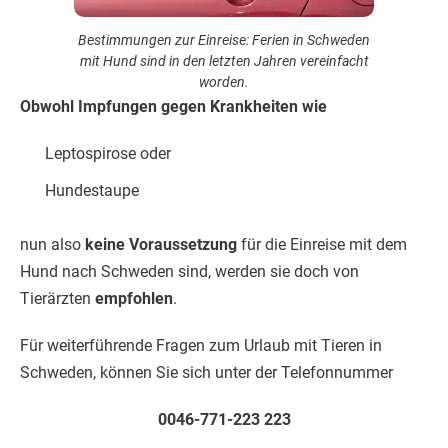
(
36
Bewertungen, Durchschnitt:
4,42
von 5)
Weitere Ratgeber
Einreisebestimmungen: Tiere ins Ausland
transportieren