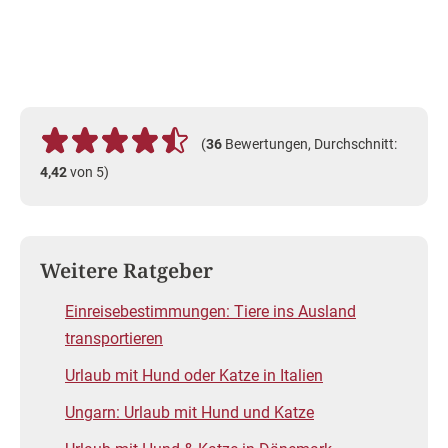
Über den Autor
Murat Kilinc
Nach erfolgreich abgeschlossenem Studium an der
Universität Bremen und seinem Refendariat am
OLG Celle sowie im Landgerichtsbezirk Verden
wurde Murat Kilinc 2014 als Rechtsanwalt
zugelassen. Seit 2022 ist er Geschäftsführer der
rightmart Verden Rechtsanwalts GmbH, nachdem er