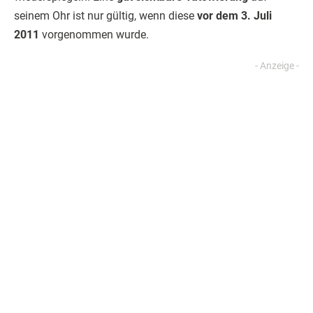
Bestimmungen zur Einreise: Ferien in Schweden
mit Hund sind in den letzten Jahren vereinfacht
worden.
Obwohl Impfungen gegen Krankheiten wie
Leptospirose oder
Hundestaupe
nun also
keine Voraussetzung
für die Einreise mit dem
Hund nach Schweden sind, werden sie doch von
Tierärzten
empfohlen
.
Für weiterführende Fragen zum Urlaub mit Tieren in