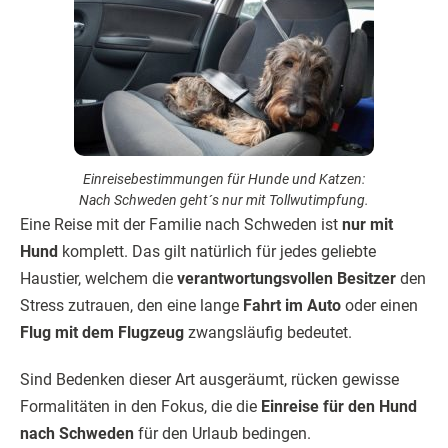
Formalitäten in den Fokus, die die
Einreise für den Hund
nach Schweden
für den Urlaub bedingen.
Glücklicherweise steht dem Urlaub mit Hund in Schweden
nicht viel entgegen, da sowohl Deutschland als auch das
Land der Pippi Langstrumpf der
Europäischen Union
angehören und entsprechende Standards gelten.
Dieser Ratgeber zeigt die Formalien auf, so dass
Sie bald
mit Ihrem Hund oder Katze
nach
Schweden aufbrechen können.
Urlaub in Schweden mit Hund oder
Katze: Ein Heimtierausweis genügt