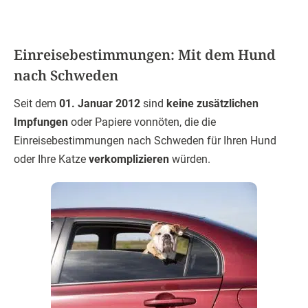
Schweden, können Sie sich unter der Telefonnummer
0046-771-223 223
direkt an das schwedische
Zentralamt für Landwirtschaft
wenden und sich informieren, wenn Sie einen
Urlaub mit
ihrem Hund in Schweden
planen. Die
Einreisebestimmungen werden sich zwar voraussichtlich
nicht ändern, doch kann ein kurzer Anruf im
Zweifel
Klarheit schaffen.
Das Amt hat übrigens auch ein lustiges Video produziert,
welches die Einreisebestimmungen von Schweden für
Hund und Katze
zusammenfasst: