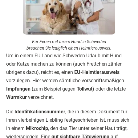
Ihren vierbeinigen Liebling festgeschrieben ist, muss sich
in einem
Mikrochip
, den das Tier unter seiner Haut trägt,
wiederspiegeln. Eine
gut sichtbare Tätowierung
auf
seinem Ohr ist nur gültig, wenn diese
vor dem 3. Juli
2011
vorgenommen wurde.
Einreisebestimmungen: Mit dem Hund
nach Schweden
Seit dem
01. Januar 2012
sind
keine zusätzlichen
Impfungen
oder Papiere vonnöten, die die
Einreisebestimmungen nach Schweden für Ihren Hund
oder Ihre Katze
verkomplizieren
würden.