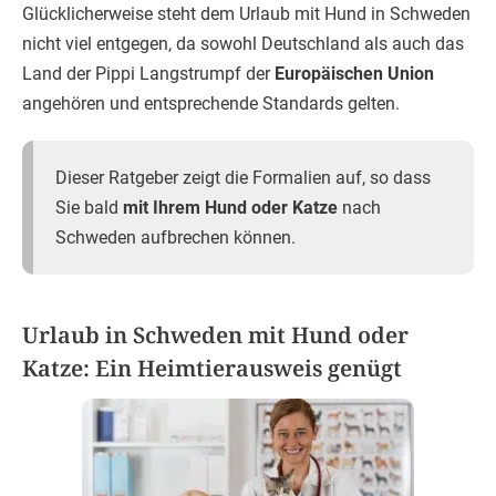
Für Ferien mit Ihrem Hund in Schweden
brauchen Sie lediglich einen Heimtierausweis.
Um in einem EU-Land wie Schweden Urlaub mit Hund
oder Katze machen zu können (auch Frettchen zählen
übrigens dazu), reicht es, einen
EU-Heimtierausweis
vorzulegen. Hier werden sämtliche vorschriftsmäßigen
Impfungen
(zum Beispiel gegen
Tollwut
) oder die letzte
Wurmkur
verzeichnet.
Die
Identifikationsnummer
, die in diesem Dokument für