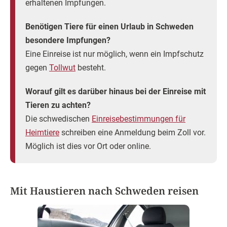
Einreisebestimmungen für Hunde und Katzen:
Nach Schweden geht´s nur mit Tollwutimpfung.
Eine Reise mit der Familie nach Schweden ist
nur mit
Hund
komplett. Das gilt natürlich für jedes geliebte
Haustier, welchem die
verantwortungsvollen Besitzer
den
Stress zutrauen, den eine lange
Fahrt im Auto
oder einen
Flug mit dem Flugzeug
zwangsläufig bedeutet.
Sind Bedenken dieser Art ausgeräumt, rücken gewisse