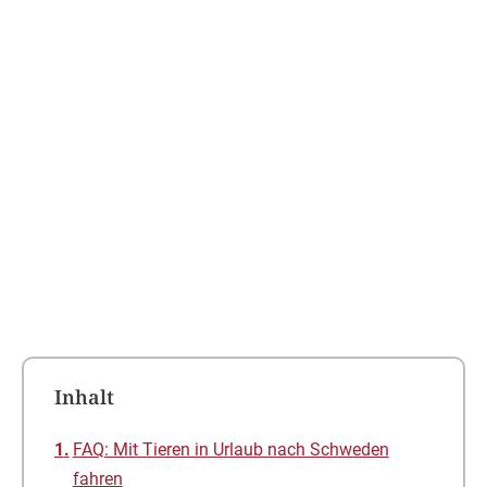
FAQ: Mit Tieren in Urlaub nach Schweden
fahren
Mit Haustieren nach Schweden reisen
Urlaub in Schweden mit Hund oder Katze: Ein
Heimtierausweis genügt
Einreisebestimmungen: Mit dem Hund nach
Schweden
FAQ: Mit Tieren in Urlaub nach
Schweden fahren
Welche Unterlagen müssen Tierhalter bei der
Einreise in Schweden vorlegen?
Unerlässlich ist ein
Heimtierausweis
. Dieser enthält