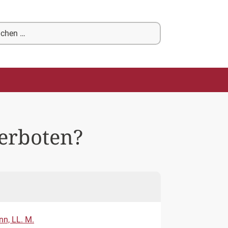
chen
ch:
verboten?
nn, LL. M.