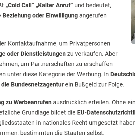
ißt
„Cold Call“ „Kalter Anruf“
und bedeutet,
 Beziehung oder Einwilligung
angerufen
der Kontaktaufnahme, um Privatpersonen
e oder Dienstleistungen
zu verkaufen. Aber
nehmen, um Partnerschaften zu erschaffen
len unter diese Kategorie der Werbung. In
Deutschl
 die Bundesnetzagentur
ein Bußgeld zur Folge.
g zu Werbeanrufen
ausdrücklich erteilen. Ohne eine
setzliche Grundlage bildet die
EU-Datenschutzrichtl
liedsstaaten in nationales Recht umgesetzt habe
men, bestimmten die Staaten selbst.