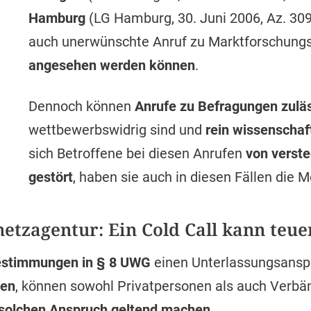
Hamburg
(LG Hamburg, 30. Juni 2006, Az. 309
auch unerwünschte Anruf zu Marktforschun
angesehen werden können
.
Dennoch können
Anrufe zu Befragungen zulä
wettbewerbswidrig sind und
rein wissenscha
sich Betroffene bei diesen Anrufen
von verste
gestört
, haben sie auch in diesen Fällen die M
etzagentur: Ein Cold Call kann teu
stimmungen in § 8 UWG
einen Unterlassungsanspr
len
, können sowohl Privatpersonen als auch Verbä
solchen Anspruch geltend machen
.