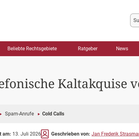
Su
na
Beliebte Rechtsgebiete
Ratgeber
News
elefonische Kaltakquise 
Spam-Anrufe
Cold Calls
rt am:
13. Juli 2026
Geschrieben von:
Jan Frederik Strasma