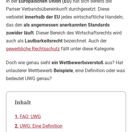
In der
Europäischen Union (EU)
hat sich bereits die
Pariser Verbandsübereinkunft durchgesetzt. Diese
verbietet
innerhalb der EU
jedes wirtschaftliche Handeln,
das den
als angemessen anerkannten Standards
zuwider läuft
. Dieser Bereich des Wirtschaftsrechts wird
auch als
Lautbarkeitsrecht
bezeichnet. Auch der
gewerbliche Rechtsschutz
fällt unter diese Kategorie.
Doch wie genau sieht
ein Wettbewerbsverstoß
aus? Hat
unlauterer Wettbewerb
Beispiele
, eine Definition oder was
bedeutet UWG genau?
Inhalt
FAQ: UWG
UWG: Eine Definition