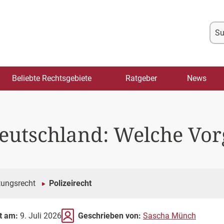
Su
na
Beliebte Rechtsgebiete
Ratgeber
News
Deutschland: Welche Vo
tungsrecht
Polizeirecht
rt am:
9. Juli 2026
Geschrieben von:
Sascha Münch