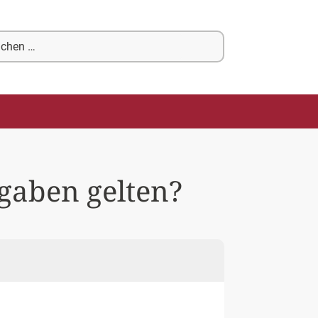
chen
ch:
rgaben gelten?