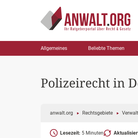
Zum
Allgemeines
Beliebte Themen
Inhalt
springen
Polizeirecht in 
anwalt.org
Rechtsgebiete
Verwal
Lesezeit:
5 Minuten
Aktualisie