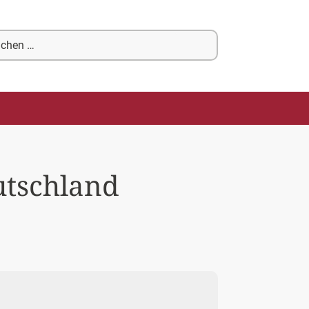
chen
ch:
utschland