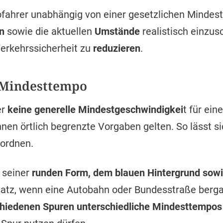
tofahrer unabhängig von einer gesetzlichen Mindes
n
sowie die aktuellen
Umstände
realistisch einzu
erkehrssicherheit zu
reduzieren
.
 Mindesttempo
er
keine generelle Mindestgeschwindigkei
t für ein
nnen örtlich begrenzte Vorgaben gelten. So lässt s
nordnen.
 seiner
runden Form, dem blauen Hintergrund sow
tz, wenn eine Autobahn oder Bundesstraße bergau
hiedenen Spuren unterschiedliche Mindesttempos