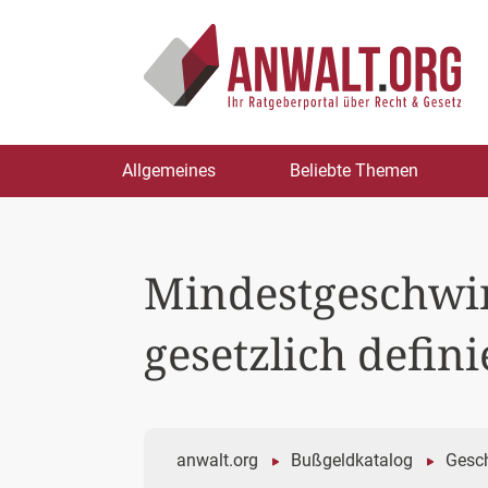
Zum
Allgemeines
Beliebte Themen
Inhalt
springen
Mindestgeschwind
gesetzlich defini
anwalt.org
Bußgeldkatalog
Gesch