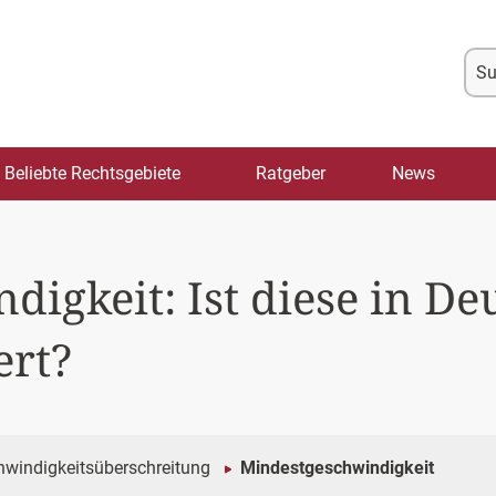
Su
na
Beliebte Rechtsgebiete
Ratgeber
News
igkeit: Ist diese in De
ert?
windigkeitsüberschreitung
Mindestgeschwindigkeit