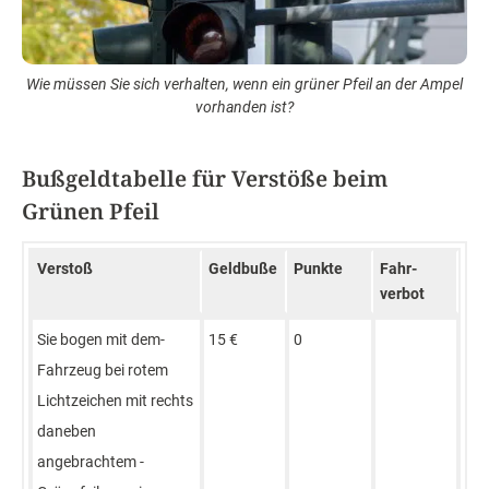
Wie müssen Sie sich verhalten, wenn ein grüner Pfeil an der Ampel
vorhanden ist?
Bußgeldtabelle für Verstöße beim
Grünen Pfeil
Verstoß
Geld­buße
Punkte
Fahr­
verbot
Sie bogen­ mit dem­
15 €
0
Fahrzeug bei ­rotem
Lichtzeichen­ mit rechts
­daneben
angebrachtem ­