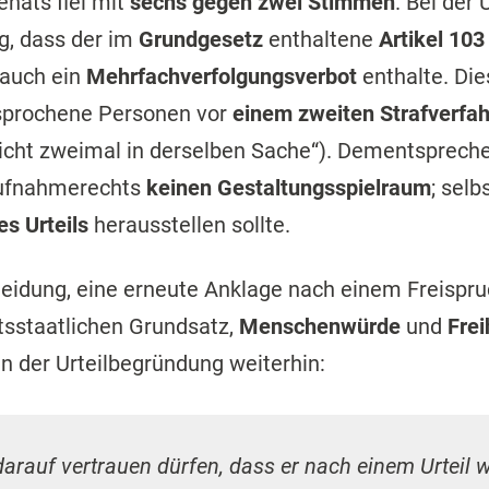
nats fiel mit
sechs gegen zwei Stimmen
. Bei der
ig, dass der im
Grundgesetz
enthaltene
Artikel 10
 auch ein
Mehrfachverfolgungsverbot
enthalte. Die
gesprochene Personen vor
einem zweiten Strafverfah
icht zweimal in derselben Sache“). Dementsprech
aufnahmerechts
keinen Gestaltungsspielraum
; selb
es Urteils
herausstellen sollte.
heidung, eine erneute Anklage nach einem Freispru
sstaatlichen Grundsatz,
Menschenwürde
und
Frei
in der Urteilbegründung weiterhin:
 darauf vertrauen dürfen, dass er nach einem Urteil 