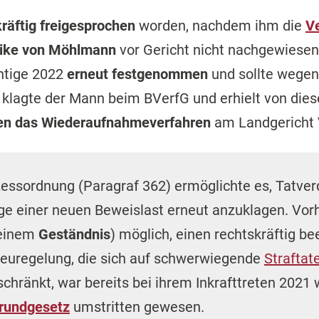
kräftig freigesprochen
worden, nachdem ihm die
V
rike von Möhlmann
vor Gericht nicht nachgewiese
htige 2022
erneut festgenommen
und sollte wege
f klagte der Mann beim BVerfG und erhielt von die
en das Wiederaufnahmeverfahren
am Landgericht
zessordnung (Paragraf 362) ermöglichte es, Tatve
age einer neuen Beweislast erneut anzuklagen. Vor
 einem
Geständnis
) möglich, einen rechtskräftig b
euregelung, die sich auf schwerwiegende
Straftat
chränkt, war bereits bei ihrem Inkrafttreten 2021
rundgesetz
umstritten gewesen.