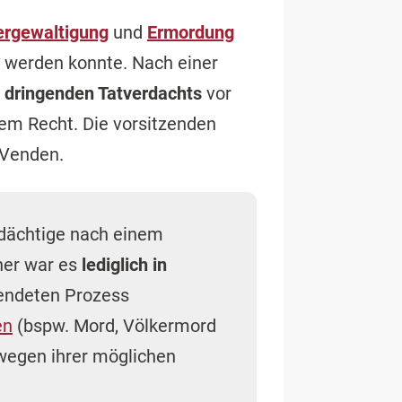
ergewaltigung
und
Ermordung
n werden konnte. Nach einer
n
dringenden Tatverdachts
vor
sem Recht. Die vorsitzenden
 Venden.
rdächtige nach einem
her war es
lediglich in
eendeten Prozess
en
(bspw. Mord, Völkermord
 wegen ihrer möglichen