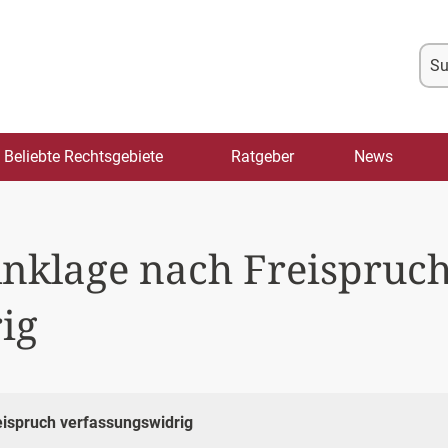
Su
na
Beliebte Rechtsgebiete
Ratgeber
News
Anklage nach Freispruch
ig
eispruch verfassungswidrig