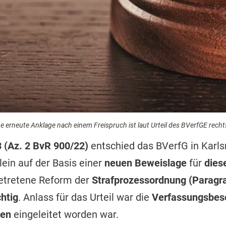
ne erneute Anklage nach einem Freispruch ist laut Urteil des BVerfGE recht
 (Az. 2 BvR 900/22)
entschied das BVerfG in Karls
llein auf der Basis einer
neuen Beweislage
für
dies
getretene Reform der
Strafprozessordnung (Paragra
chtig
. Anlass für das Urteil war die
Verfassungsbes
ren
eingeleitet worden war.