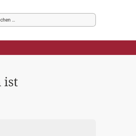
chen
ch:
 ist