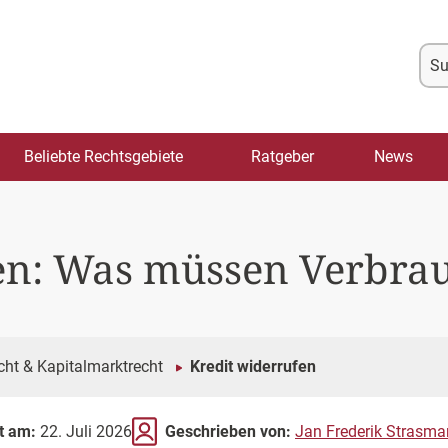
Su
na
Beliebte Rechtsgebiete
Ratgeber
News
en: Was müssen Verbra
ht & Kapitalmarktrecht
Kredit widerrufen
rt am:
22. Juli 2026
Geschrieben von:
Jan Frederik Strasma