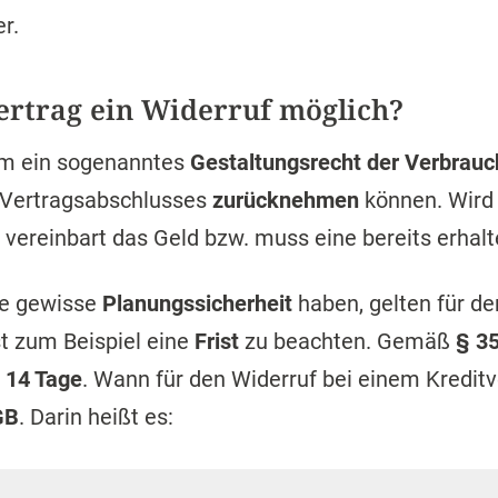
r.
ertrag ein Widerruf möglich?
um ein sogenanntes
Gestaltungsrecht der Verbrauc
 Vertragsabschlusses
zurücknehmen
können. Wird 
e vereinbart das Geld bzw. muss eine bereits erh
e gewisse
Planungssicherheit
haben, gelten für de
ist zum Beispiel eine
Frist
zu beachten. Gemäß
§ 35
e
14 Tage
. Wann für den Widerruf bei einem Kredit
GB
. Darin heißt es: