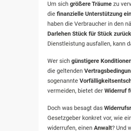
Um sich
größere Träume
zu verw
die
finanzielle Unterstützung ei
haben die Verbraucher in den n
Darlehen Stück für Stück zurüc
Dienstleistung ausfallen, kann d
Wer sich
günstigere Konditione
die geltenden
Vertragsbedingu
sogenannte
Vorfälligkeitsentsc
vermeiden, bietet der
Widerruf f
Doch was besagt das
Widerrufs
Gesetzgeber konkret vor, wie ei
widerrufen, einen
Anwalt
? Und 