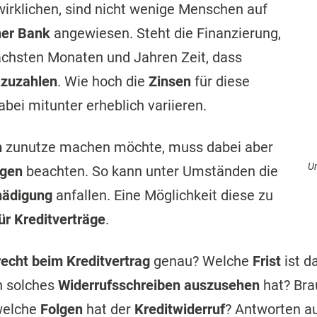
irklichen, sind nicht wenige Menschen auf
ner Bank
angewiesen. Steht die Finanzierung,
ächsten Monaten und Jahren Zeit, dass
kzuzahlen
. Wie hoch die
Zinsen
für diese
abei mitunter erheblich variieren.
n
zunutze machen möchte, muss dabei aber
Um
ngen
beachten. So kann unter Umständen die
hädigung
anfallen. Eine Möglichkeit diese zu
ür Kreditverträge
.
recht beim Kreditvertrag
genau? Welche
Frist
ist d
n solches
Widerrufsschreiben auszusehen
hat? Bra
welche
Folgen
hat der
Kreditwiderruf
? Antworten au