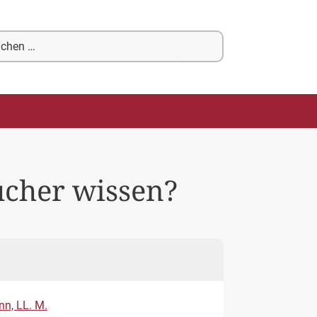
chen
ch:
ucher wissen?
nn, LL. M.