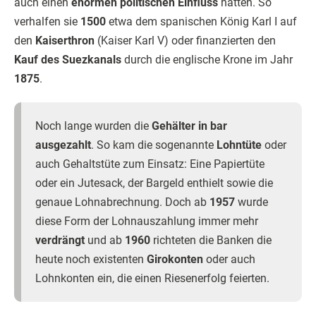
auch einen
enormen politischen Einfluss
hatten. So
verhalfen sie
1500
etwa dem spanischen König Karl I auf
den
Kaiserthron
(Kaiser Karl V) oder finanzierten den
Kauf des Suezkanals
durch die englische Krone im Jahr
1875
.
Noch lange wurden die
Gehälter in bar
ausgezahlt
. So kam die sogenannte
Lohntüte
oder
auch Gehaltstüte zum Einsatz: Eine Papiertüte
oder ein Jutesack, der Bargeld enthielt sowie die
genaue Lohnabrechnung. Doch ab
1957
wurde
diese Form der Lohnauszahlung immer mehr
verdrängt
und ab
1960
richteten die Banken die
heute noch existenten
Girokonten
oder auch
Lohnkonten ein, die einen Riesenerfolg feierten.