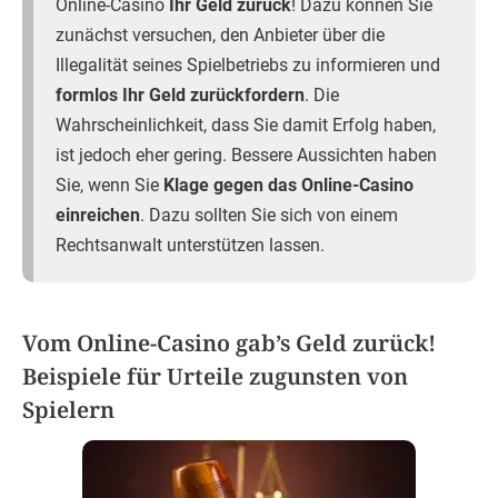
Online-Casino
Ihr Geld zurück
! Dazu können Sie
zunächst versuchen, den Anbieter über die
Illegalität seines Spielbetriebs zu informieren und
formlos Ihr Geld zurückfordern
. Die
Wahrscheinlichkeit, dass Sie damit Erfolg haben,
ist jedoch eher gering. Bessere Aussichten haben
Sie, wenn Sie
Klage gegen das Online-Casino
einreichen
. Dazu sollten Sie sich von einem
Rechtsanwalt unterstützen lassen.
Vom Online-Casino gab’s Geld zurück!
Beispiele für Urteile zugunsten von
Spielern