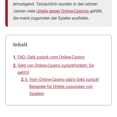
ermutigend. Tatsächlich wurden in den letzten
Jahren viele
Urteile gegen Online-Casinos
gefällt,
die meist zugunsten der Spieler ausfielen.
Inhalt
FAQ: Geld zurück vom Online-Casino
Geld von Online-Casino zurückfordern: So
geht’s!
Vom Online-Casino gab’s Geld zurück!
Beispiele für Urteile zugunsten von
Spielern