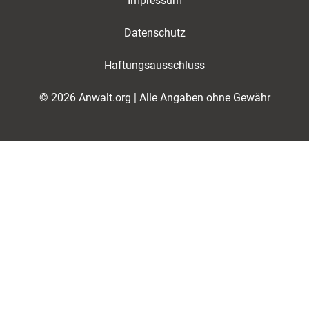
Impressum
Datenschutz
Haftungsausschluss
© 2026 Anwalt.org | Alle Angaben ohne Gewähr