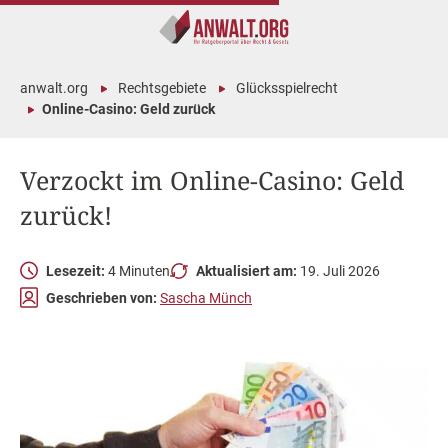
anwalt.org
Rechtsgebiete
Glücksspielrecht
Online-Casino: Geld zurück
Verzockt im Online-Casino: Geld
zurück!
Lesezeit:
4 Minuten
Aktualisiert am:
19. Juli 2026
Geschrieben von:
Sascha Münch