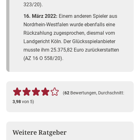
323/20).
16. März 2022:
Einem anderen Spieler aus
Nordrhein-Westfalen wurde ebenfalls eine
Rückzahlung zugesprochen, diesmal vom
Landgericht Köln. Der Glücksspielanbieter
musste ihm 25.375,82 Euro zurückerstatten
(AZ 16 O 558/20).
(
62
Bewertungen, Durchschnitt:
3,98
von 5)
Weitere Ratgeber