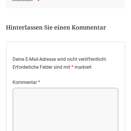
Hinterlassen Sie einen Kommentar
Deine E-Mail-Adresse wird nicht veröffentlicht.
Erforderliche Felder sind mit
*
markiert
Kommentar
*