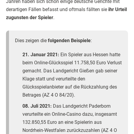
Jahren haben sich schon einige deutsche Gerichte mit
derartigen Fällen befasst und oftmals fällten sie
ihr Urteil
zugunsten der Spieler
.
Dies zeigen die
folgenden Beispiele
:
21. Januar 2021:
Ein Spieler aus Hessen hatte
beim Online-Glücksspiel 11.758,50 Euro Verlust
gemacht. Das Landgericht Gießen gab seiner
Klage statt und verurteilte den
Glücksspielanbieter auf die Rückzahlung des
Betrages (AZ 4 O 84/20).
08. Juli 2021:
Das Landgericht Paderborn
verurteilte ein Online-Casino dazu, insgesamt
132.850,55 Euro an eine Spielerin aus
Nordrhein-Westfalen zurückzuzahlen (AZ 4 O