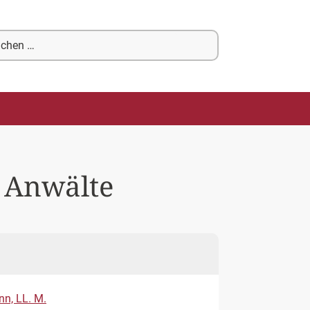
chen
ch:
 Anwälte
nn, LL. M.