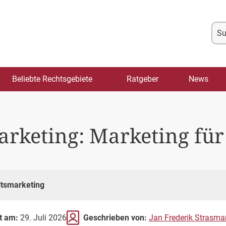
Su
na
Beliebte Rechtsgebiete
Ratgeber
News
rketing: Marketing für
tsmarketing
rt am:
29. Juli 2026
Geschrieben von:
Jan Frederik Strasma