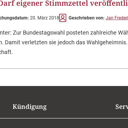
Darf eigener Stimmzettel veröffentl
ichungsdatum:
20. März 2018
Geschrieben von:
Jan Freder
ahinter: Zur Bundestagswahl posteten zahlreiche Wä
n. Damit verletzten sie jedoch das Wahlgeheimnis.
haft.
Kündigung
Ser