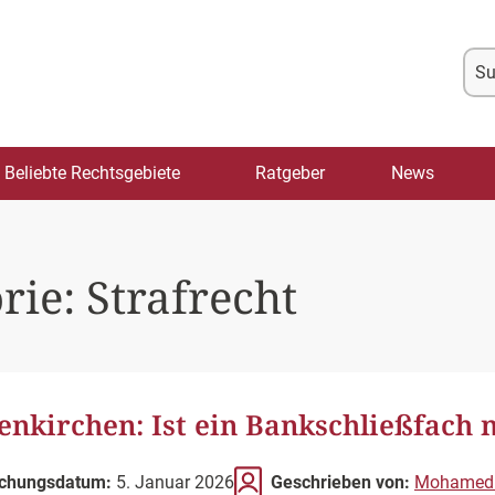
Su
na
Beliebte Rechtsgebiete
Ratgeber
News
rie:
Strafrecht
enkirchen: Ist ein Bankschließfach 
ichungsdatum:
5. Januar 2026
Geschrieben von:
Mohamed E