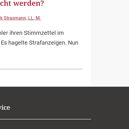
icht werden?
ik Strasmann, LL. M.
hler ihren Stimmzettel im
 Es hagelte Strafanzeigen. Nun
vice