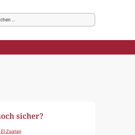
chen
ch:
noch sicher?
l-Zaatari