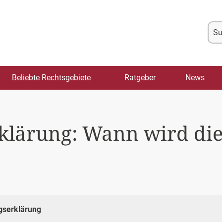
Su
na
Beliebte Rechtsgebiete
Ratgeber
News
klärung: Wann wird di
gserklärung