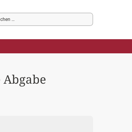
chen
ch:
e Abgabe