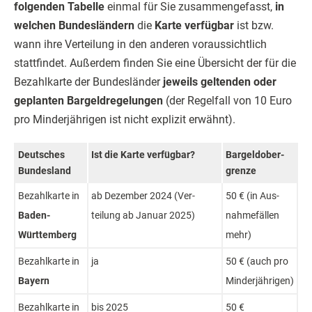
folgenden Tabelle
einmal für Sie zusammengefasst,
in
welchen Bundesländern
die
Karte verfügbar
ist bzw.
wann ihre Verteilung in den anderen voraussichtlich
stattfindet. Außerdem finden Sie eine Übersicht der für die
Bezahlkarte der Bundesländer
jeweils geltenden oder
geplanten Bargeldregelungen
(der Regelfall von 10 Euro
pro Minderjährigen ist nicht explizit erwähnt).
Deutsch­es
Ist die Karte ver­füg­bar?
Bar­geld­ober­
Bundes­land
grenze
Bezahl­karte in
ab De­zember 2024 (Ver­
50 € (in Aus­
Baden-
teilung ab Januar 2025)
nahme­fällen
Württem­berg
mehr)
Bezahl­karte in
ja
50 € (auch pro
Bay­ern
Minder­jährigen)
Bezahl­karte in
bis 2025
50 €