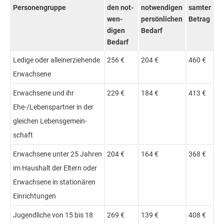
Personen­gruppe
den not­
not­wen­digen
samter
wen­
per­sön­lichen
Be­trag
digen
Be­darf
Be­darf
Le­dige oder allein­erzieh­ende
256 €
204 €
460 €
Er­wachs­ene
Er­wachs­ene und ihr
229 €
184 €
413 €
Ehe-/Lebens­partner in der
glei­chen Lebens­gemein­
schaft
Er­wachs­ene unter 25 Jahr­en
204 €
164 €
368 €
im Haus­halt der El­tern oder
Er­wachs­ene in sta­tio­nären
Ein­rich­tungen
Ju­gend­liche von 15 bis 18
269 €
139 €
408 €