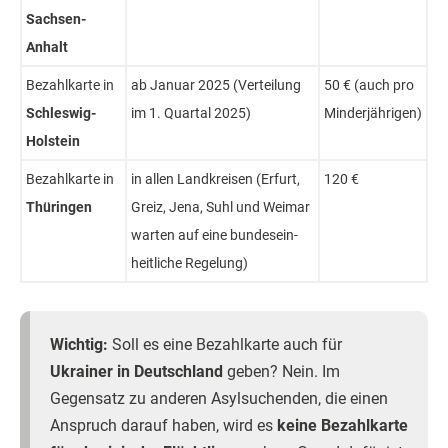
Sachs­en-
Anhalt
Bezahl­karte in
ab Januar 2025 (Ver­teilung
50 € (auch pro
Schles­wig-
im 1. Quar­tal 2025)
Minder­jährigen)
Hol­stein
Bezahl­karte in
in allen Land­kreis­en (Er­furt,
120 €
Thü­ringen
Greiz, Je­na, Suhl und Wei­mar
warten auf eine bun­desein­
heit­liche Re­gelung)
Wichtig:
Soll es eine Bezahlkarte auch für
Ukrainer in Deutschland
geben? Nein. Im
Gegensatz zu anderen Asylsuchenden, die einen
Anspruch darauf haben, wird es
keine Bezahlkarte