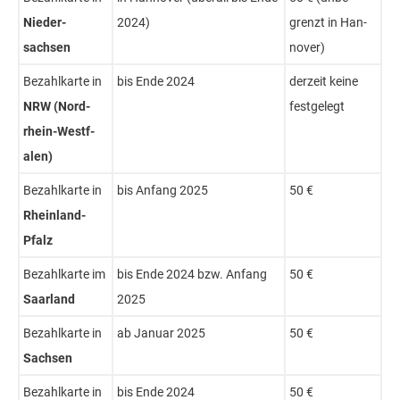
Nie­der­
2024)
grenzt in Han­
sachsen
nover)
Bezahl­karte in
bis Ende 2024
der­zeit keine
NRW (Nord­
fest­gelegt
rhein-Westf­
alen)
Bezahl­karte in
bis Anfang 2025
50 €
Rhein­land-
Pfalz
Bezahl­karte im
bis Ende 2024 bzw. Anfang
50 €
Saar­land
2025
Bezahl­karte in
ab Januar 2025
50 €
Sachs­en
Bezahl­karte in
bis Ende 2024
50 €