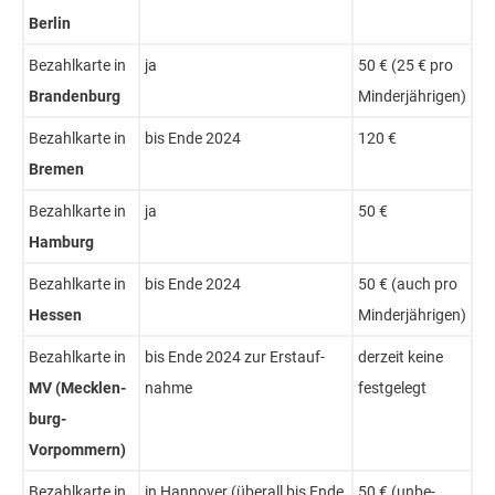
Ber­lin
Bezahl­karte in
ja
50 € (25 € pro
Bran­den­burg
Minder­jährigen)
Bezahl­karte in
bis Ende 2024
120 €
Bre­men
Bezahl­karte in
ja
50 €
Ham­burg
Bezahl­karte in
bis Ende 2024
50 € (auch pro
Hes­sen
Minderjährigen)
Bezahl­karte in
bis Ende 2024 zur Erst­auf­
der­zeit keine
MV (Meck­len­
nahme
fest­gelegt
burg-
Vorpommern)
Bezahl­karte in
in Han­nover (über­all bis Ende
50 € (un­be­