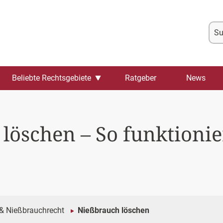
Su
na
Beliebte Rechtsgebiete
Ratgeber
News
öschen – So funktionie
& Nießbrauchrecht
Nießbrauch löschen