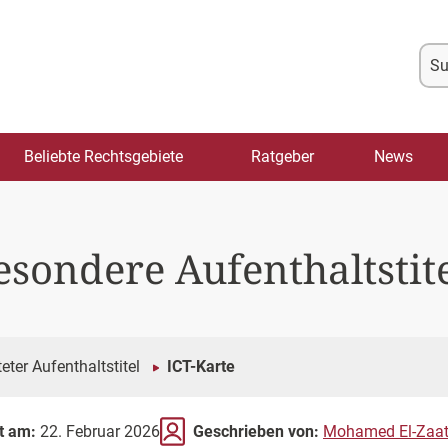
Su
na
Beliebte Rechtsgebiete
Ratgeber
News
esondere Aufenthaltstit
teter Aufenthaltstitel
ICT-Karte
rt am:
22. Februar 2026
Geschrieben von:
Mohamed El-Zaat