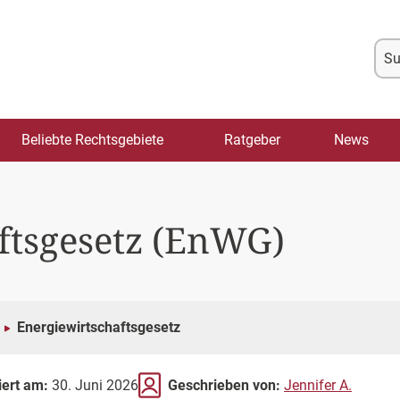
Su
na
Beliebte Rechtsgebiete
Ratgeber
News
ftsgesetz (EnWG)
Energiewirtschaftsgesetz
iert am:
30. Juni 2026
Geschrieben von:
Jennifer A.