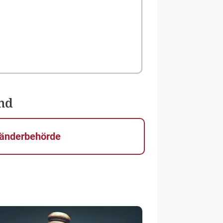
nd
änderbehörde