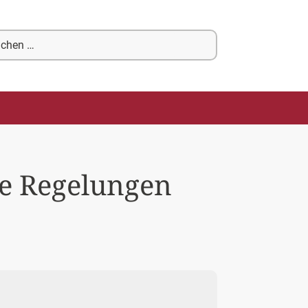
chen
ch:
te Regelungen