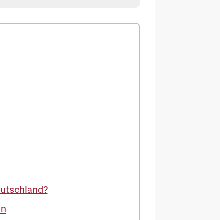
eutschland?
en