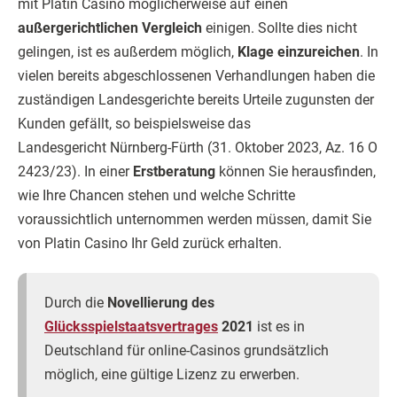
mit Platin Casino möglicherweise auf einen
außergerichtlichen Vergleich
einigen. Sollte dies nicht
gelingen, ist es außerdem möglich,
Klage einzureichen
. In
vielen bereits abgeschlossenen Verhandlungen haben die
zuständigen Landesgerichte bereits Urteile zugunsten der
Kunden gefällt, so beispielsweise das
Landesgericht Nürnberg-Fürth (31. Oktober 2023, Az. 16 O
2423/23). In einer
Erstberatung
können Sie herausfinden,
wie Ihre Chancen stehen und welche Schritte
voraussichtlich unternommen werden müssen, damit Sie
von Platin Casino Ihr Geld zurück erhalten.
Durch die
Novellierung des
Glücksspielstaatsvertrages
2021
ist es in
Deutschland für online-Casinos grundsätzlich
möglich, eine gültige Lizenz zu erwerben.