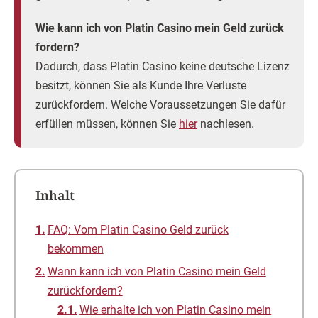
Wie kann ich von Platin Casino mein Geld zurück
fordern?
Dadurch, dass Platin Casino keine deutsche Lizenz
besitzt, können Sie als Kunde Ihre Verluste
zurückfordern. Welche Voraussetzungen Sie dafür
erfüllen müssen, können Sie
hier
nachlesen.
Inhalt
FAQ: Vom Platin Casino Geld zurück
bekommen
Wann kann ich von Platin Casino mein Geld
zurückfordern?
Wie erhalte ich von Platin Casino mein