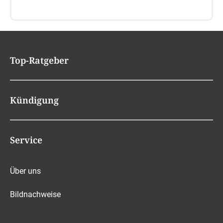
Top-Ratgeber
Kündigung
Service
Über uns
Bildnachweise