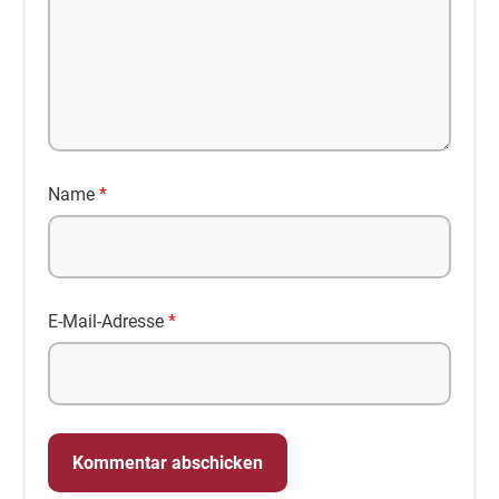
Name
*
E-Mail-Adresse
*