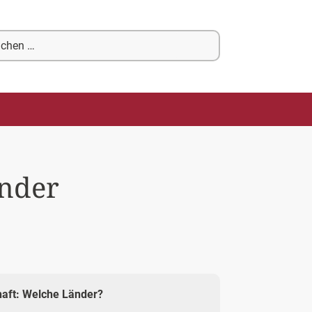
chen
ch:
änder
haft: Welche Länder?