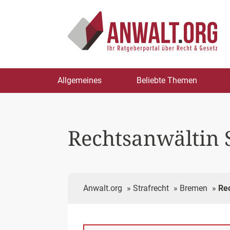
Zum
Allgemeines
Beliebte Themen
Inhalt
springen
Rechtsanwältin 
Anwalt.org
»
Strafrecht
»
Bremen
»
Re