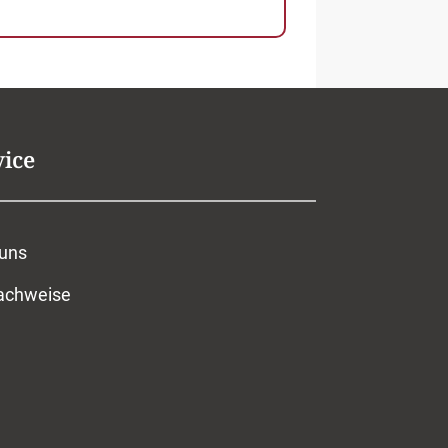
vice
 uns
nachweise