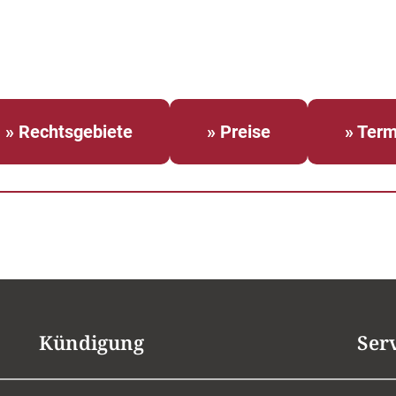
» Rechtsgebiete
» Preise
» Term
Kündigung
Ser