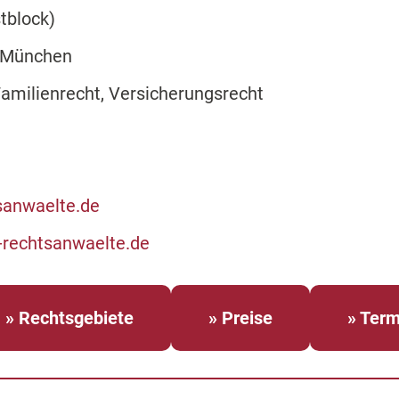
stblock)
 München
Familienrecht, Versicherungsrecht
sanwaelte.de
-rechtsanwaelte.de
» Rechtsgebiete
» Preise
» Term