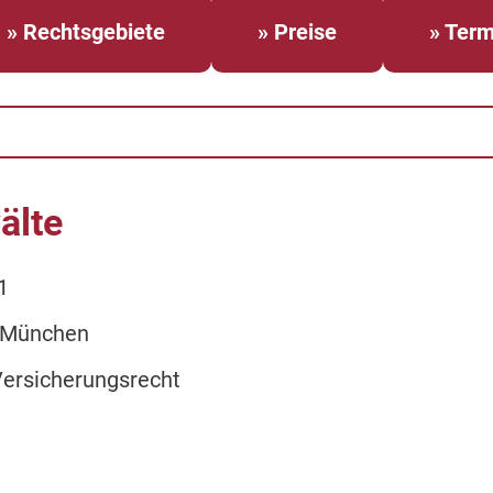
» Rechtsgebiete
» Preise
» Term
älte
1
 München
Versicherungsrecht