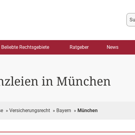
Su
na
Beliebte Rechtsgebiete
Ratgeber
News
nzleien in München
se
»
Versicherungsrecht
»
Bayern
»
München