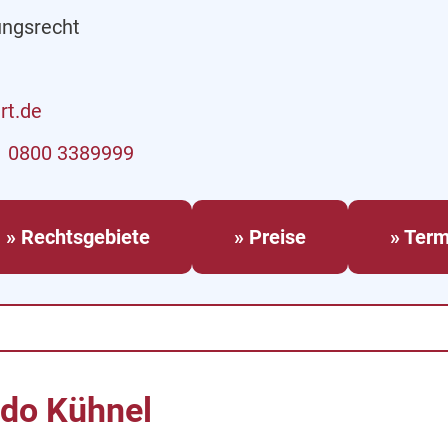
ungsrecht
rt.de
0800 3389999
» Rechtsgebiete
» Preise
» Term
do Kühnel