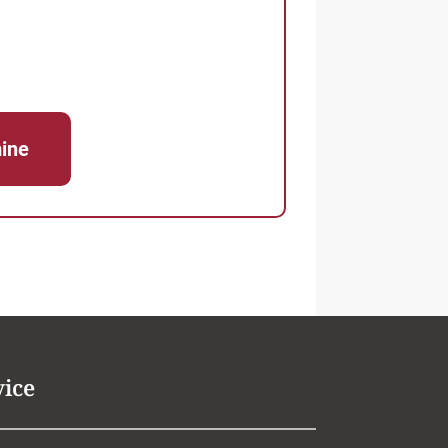
ine
vice