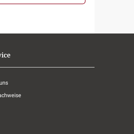
vice
 uns
nachweise