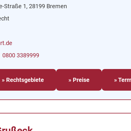
e-Straße 1, 28199 Bremen
echt
rt.de
0800 3389999
» Rechtsgebiete
» Preise
» Term
Grußeck