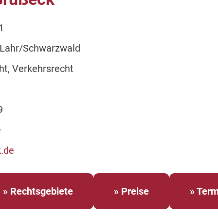
1
 Lahr/Schwarzwald
ht, Verkehrsrecht
9
e
k.de
» Rechtsgebiete
» Preise
» Term