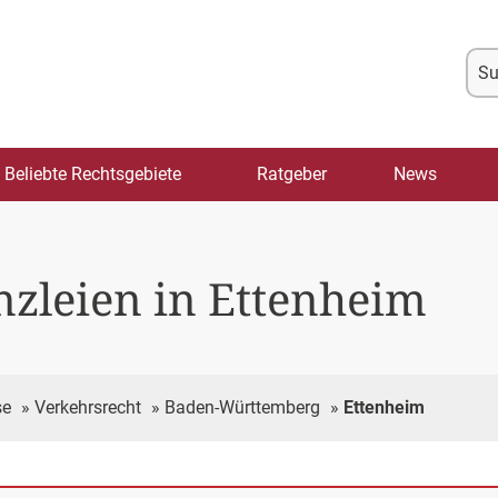
Su
na
Beliebte Rechtsgebiete
Ratgeber
News
zleien in Ettenheim
se
»
Verkehrsrecht
»
Baden-Württemberg
»
Ettenheim