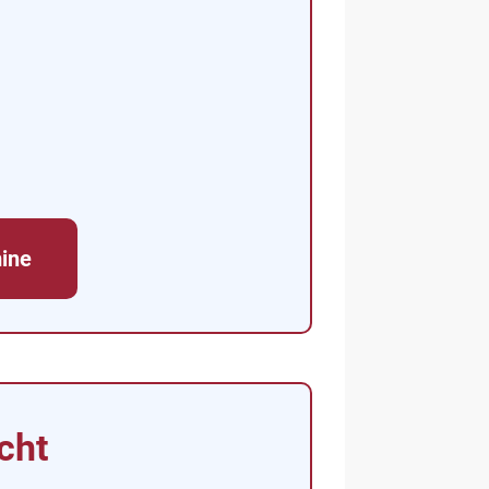
ine
cht