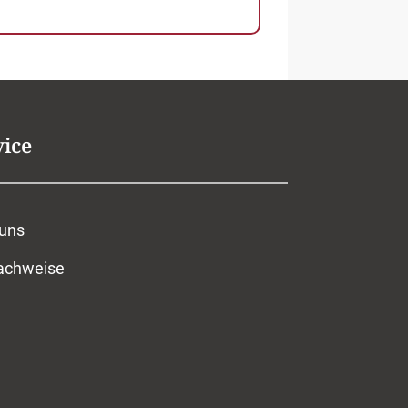
vice
 uns
nachweise