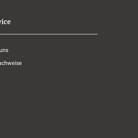
vice
 uns
nachweise