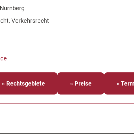
 Nürnberg
cht, Verkehrsrecht
.de
» Rechtsgebiete
» Preise
» Term