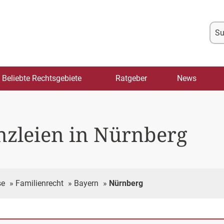
Su
na
Beliebte Rechtsgebiete
Ratgeber
News
zleien in Nürnberg
se
»
Familienrecht
»
Bayern
»
Nürnberg